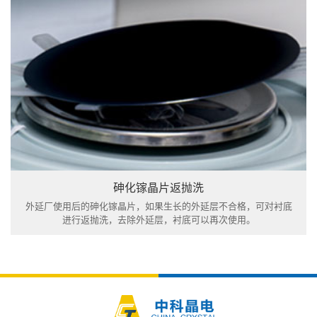
砷化镓晶片返抛洗
外延厂使用后的砷化镓晶片，如果生长的外延层不合格，可对衬底
进行返抛洗，去除外延层，衬底可以再次使用。