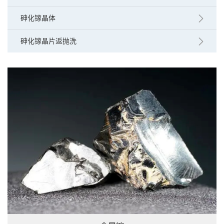
砷化镓晶体
砷化镓晶片返抛洗